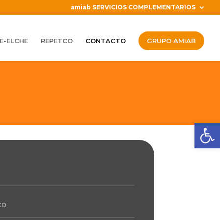
amiab SERVICIOS COMPLEMENTARIOS
E-ELCHE
REPETCO
CONTACTO
GRUPO AMIAB
Abrir