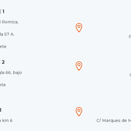
 1
l Romica,

a 57 A.
P
ete
 2

la 66, bajo
ete

1
a km 6
C/ Marques de M