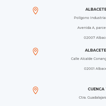

ALBACETE
Polígono Industria
Avenida A, parcel
02007 Albac

ALBACETE
Calle Alcalde Conang
02001 Albac

CUENCA 
Ctra. Guadalajar