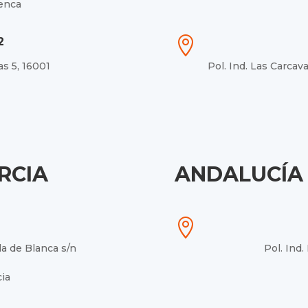
uenca

2
as 5, 16001
Pol. Ind. Las Carcav
RCIA
ANDALUCÍA

la de Blanca s/n
Pol. Ind.
ia