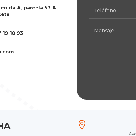
enida A, parcela 57 A.
cete
7 19 10 93
b.com

HA
Avd