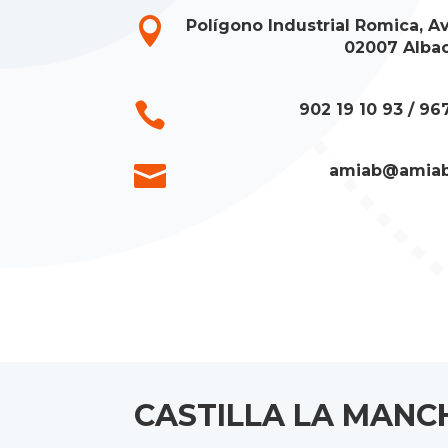

Polígono Industrial Romica, Av
02007 Alba

902 19 10 93 / 96

amiab@amia
CASTILLA LA MANC